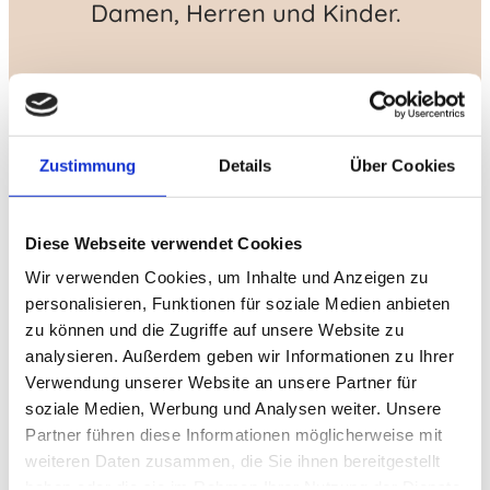
e
e
Damen, Herren und Kinder.
Telefon:
Telefon:
05105 -
05105 -
n
n
22 02
22 02
Damenhaarschnitte
Zustimmung
Details
Über Cookies
Individuelle Beratung & typgerechter
Schnitt
Klassisch, modern oder trendbewusst
Diese Webseite verwendet Cookies
Föhnen & Styling inklusive
Wir verwenden Cookies, um Inhalte und Anzeigen zu
personalisieren, Funktionen für soziale Medien anbieten
zu können und die Zugriffe auf unsere Website zu
analysieren. Außerdem geben wir Informationen zu Ihrer
Herrenhaarschnitte
Verwendung unserer Website an unsere Partner für
soziale Medien, Werbung und Analysen weiter. Unsere
Partner führen diese Informationen möglicherweise mit
Präzise Schnitte vom Kurzhaarschnitt bis
weiteren Daten zusammen, die Sie ihnen bereitgestellt
zum Undercut
haben oder die sie im Rahmen Ihrer Nutzung der Dienste