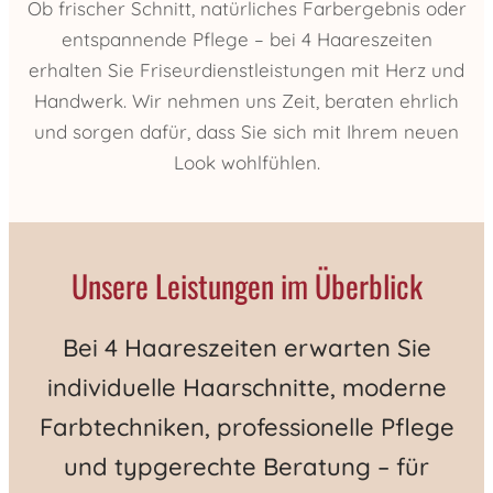
Ob frischer Schnitt, natürliches Farbergebnis oder
w
w
entspannende Pflege – bei 4 Haareszeiten
erhalten Sie Friseurdienstleistungen mit Herz und
o
o
Handwerk. Wir nehmen uns Zeit, beraten ehrlich
und sorgen dafür, dass Sie sich mit Ihrem neuen
h
h
Look wohlfühlen.
l
l
f
f
Unsere Leistungen im Überblick
ü
ü
Bei 4 Haareszeiten erwarten Sie
h
h
individuelle Haarschnitte, moderne
Farbtechniken, professionelle Pflege
l
l
und typgerechte Beratung – für